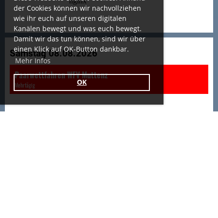
der Cookies können wir nachvollziehen
wie ihr euch auf unseren digitalen
Kanälen bewegt und was euch bewegt.
Damit wir das tun können, sind wir über
einen Klick auf OK-Button dankbar.
Samstag 08.08.2026
Mehr Infos
Paarwettfahren WFV Muttenz
OK
Mehrtägig
Sonntag 09.08.2026
Paarwettfahren WFV Muttenz
Mehrtägig
Freitag 28.08.2026
Zeltabbau
18:00 - 21:00